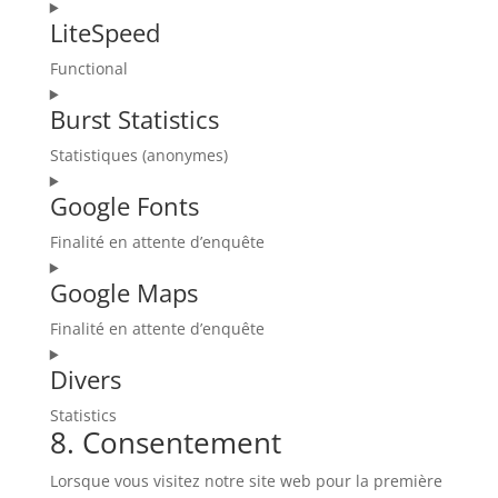
Consent
js
LiteSpeed
to
service
Functional
automattic
Consent
Burst Statistics
to
service
Statistiques (anonymes)
litespeed
Consent
Google Fonts
to
service
Finalité en attente d’enquête
burst-
Consent
statistics
Google Maps
to
service
Finalité en attente d’enquête
google-
Consent
fonts
Divers
to
service
Statistics
google-
8. Consentement
Consent
maps
to
Lorsque vous visitez notre site web pour la première
service