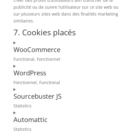
créer des profils d’utilisateurs afin d’afficher de la
publicité ou de suivre l’utilisateur sur ce site web ou
sur plusieurs sites web dans des finalités marketing
similaires.
7. Cookies placés
WooCommerce
Functional, Fonctionnel
Consent
WordPress
to
service
Fonctionnel, Functional
woocommerce
Consent
Sourcebuster JS
to
service
Statistics
wordpress
Consent
Automattic
to
service
Statistics
sourcebuster-