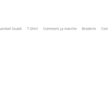
handail Ouaté
T-Shirt
Comment ça marche
Broderie
Con