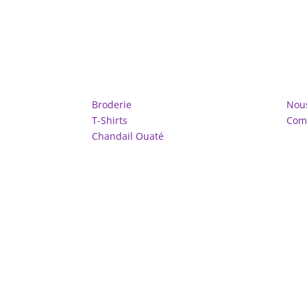
magasinez
qu
Broderie
Nous
T-Shirts
Com
Chandail Ouaté
Copyright © 2026 | T-Shirt 300